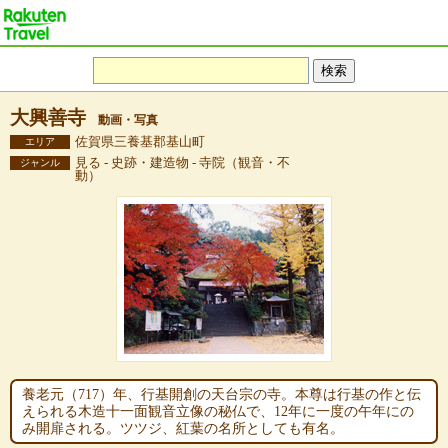
大興善寺
動画・写真
佐賀県三養基郡基山町
エリア
見る - 史跡・建造物 - 寺院（観音・不
ジャンル
動）
養老元（717）年、行基開創の天台宗の寺。本尊は行基の作と伝
えられる木造十一面観音立像の秘仏で、12年に一度の午年にの
み開扉される。ツツジ、紅葉の名所としても有名。