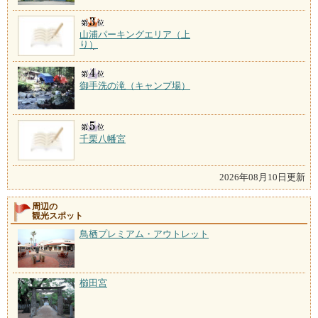
山浦パーキングエリア（上
り）
御手洗の滝（キャンプ場）
千栗八幡宮
2026年08月10日更新
周辺の
観光スポット
鳥栖プレミアム・アウトレット
櫛田宮