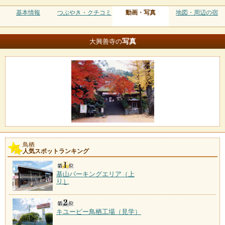
基本情報
つぶやき・クチコミ
動画・写真
地図・周辺の宿
写真
大興善寺の
鳥栖
人気スポットランキング
基山パーキングエリア（上
り）
キユーピー鳥栖工場（見学）