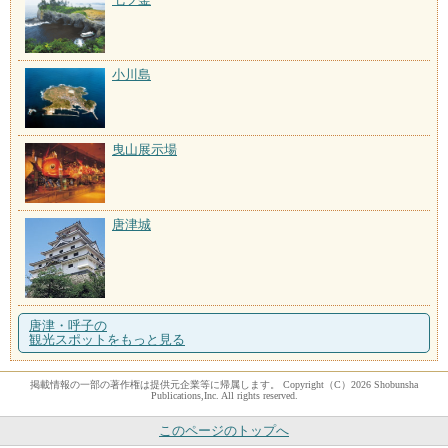
小川島
曳山展示場
唐津城
唐津・呼子の
観光スポットをもっと見る
掲載情報の一部の著作権は提供元企業等に帰属します。 Copyright（C）2026 Shobunsha
Publications,Inc. All rights reserved.
このページのトップへ