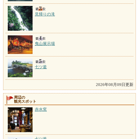
見帰りの滝
曳山展示場
七ツ釜
2026年08月09日更新
周辺の
観光スポット
赤水窯
七ツ釜