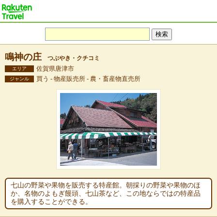
鳴神の庄
つぶやき・クチコミ
佐賀県唐津市
エリア
買う - 物産販売所 - 農・畜産物直売所
ジャンル
七山の野菜や果物を販売する特産館。朝採りの野菜や果物のほ
か、名物のよもぎ饅頭、七山茶など、この地ならではの特産品
を購入することができる。