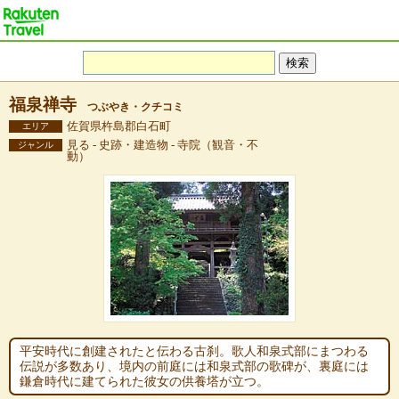
福泉禅寺
つぶやき・クチコミ
佐賀県杵島郡白石町
エリア
見る - 史跡・建造物 - 寺院（観音・不
ジャンル
動）
平安時代に創建されたと伝わる古刹。歌人和泉式部にまつわる
伝説が多数あり、境内の前庭には和泉式部の歌碑が、裏庭には
鎌倉時代に建てられた彼女の供養塔が立つ。