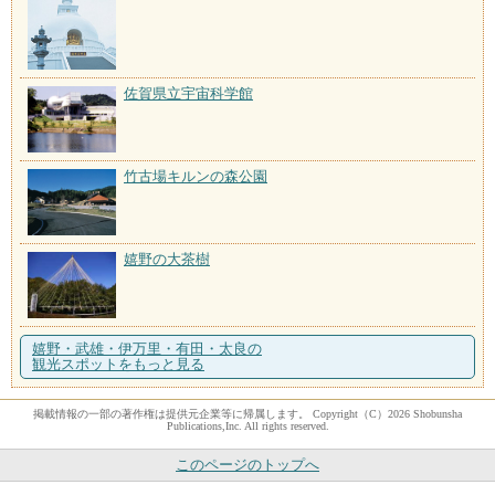
佐賀県立宇宙科学館
竹古場キルンの森公園
嬉野の大茶樹
嬉野・武雄・伊万里・有田・太良の
観光スポットをもっと見る
掲載情報の一部の著作権は提供元企業等に帰属します。 Copyright（C）2026 Shobunsha
Publications,Inc. All rights reserved.
このページのトップへ