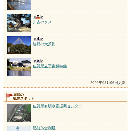
川古のクス
嬉野の大茶樹
佐賀県立宇宙科学館
2026年08月06日更新
周辺の
観光スポット
佐賀県有明水産振興センター
肥前仏舎利塔