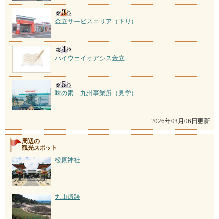
金立サービスエリア（下り）
ハイウェイオアシス金立
味の素 九州事業所（見学）
2026年08月06日更新
周辺の
観光スポット
松原神社
丸山遺跡