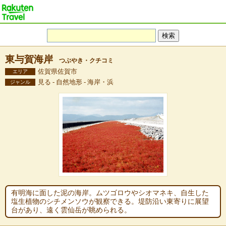
東与賀海岸
つぶやき・クチコミ
佐賀県佐賀市
エリア
見る - 自然地形 - 海岸・浜
ジャンル
有明海に面した泥の海岸。ムツゴロウやシオマネキ、自生した
塩生植物のシチメンソウが観察できる。堤防沿い東寄りに展望
台があり、遠く雲仙岳が眺められる。