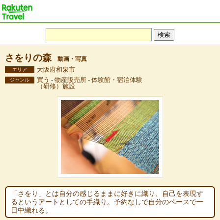
さをりの森
動画・写真
大阪府和泉市
エリア
買う - 物産販売所 - 体験館・宿泊体験
ジャンル
（研修）施設
「さをり」とは自分の感じるままに好きに織り、自己を表現す
るというアートとしての手織り。予約なしで自分のペースで一
日中織れる。