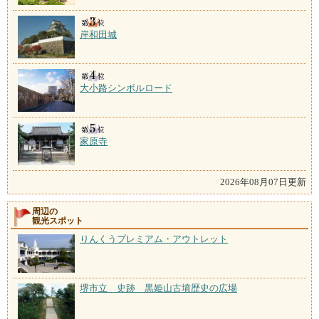
岸和田城
大小路シンボルロード
家原寺
2026年08月07日更新
周辺の
観光スポット
りんくうプレミアム・アウトレット
堺市立 史跡 黒姫山古墳歴史の広場