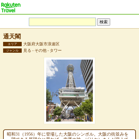
通天閣
大阪府大阪市浪速区
エリア
見る - その他 - タワー
ジャンル
昭和31（1956）年に登場した大阪のシンボル。大阪の街並みを