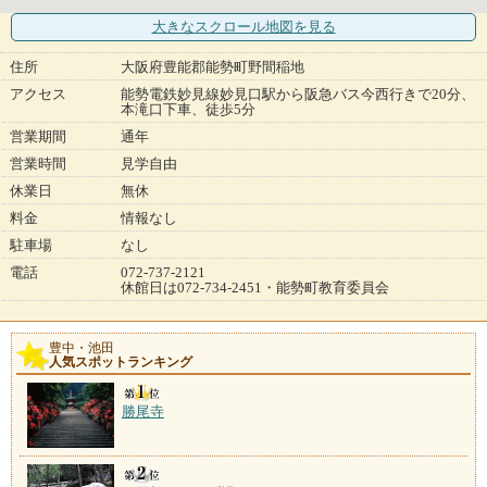
大きなスクロール地図
を見る
住所
大阪府豊能郡能勢町野間稲地
アクセス
能勢電鉄妙見線妙見口駅から阪急バス今西行きで20分、
本滝口下車、徒歩5分
営業期間
通年
営業時間
見学自由
休業日
無休
料金
情報なし
駐車場
なし
電話
072-737-2121
休館日は072-734-2451・能勢町教育委員会
豊中・池田
人気スポットランキング
勝尾寺