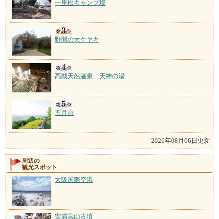
一里松キャンプ場
野間の大ケヤキ
高槻天然温泉 天神の湯
五月台
2026年08月06日更新
周辺の
観光スポット
大阪国際空港
安満宮山古墳