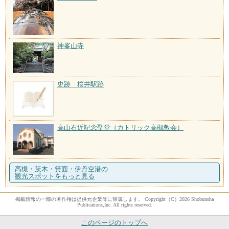
神峯山寺
史跡 桜井駅跡
高山右近記念聖堂（カトリック高槻教会）
高槻・茨木・箕面・伊丹空港の
観光スポットをもっと見る
掲載情報の一部の著作権は提供元企業等に帰属します。 Copyright（C）2026 Shobunsha
Publications,Inc. All rights reserved.
このページのトップへ