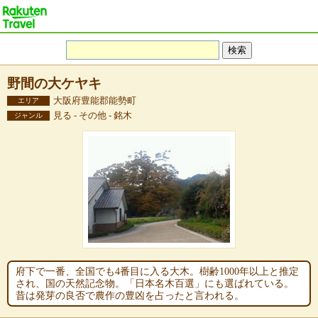
野間の大ケヤキ
大阪府豊能郡能勢町
エリア
見る - その他 - 銘木
ジャンル
府下で一番、全国でも4番目に入る大木。樹齢1000年以上と推定
され、国の天然記念物。「日本名木百選」にも選ばれている。
昔は発芽の良否で農作の豊凶を占ったと言われる。