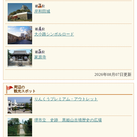
岸和田城
大小路シンボルロード
家原寺
2026年08月07日更新
周辺の
観光スポット
りんくうプレミアム・アウトレット
堺市立 史跡 黒姫山古墳歴史の広場