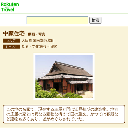
中家住宅
動画・写真
大阪府泉南郡熊取町
エリア
見る - 文化施設 - 旧家
ジャンル
この地の名家で、現存する主屋と門は江戸初期の建造物。地方
の庄屋の家とは異なる豪壮な構えで国の重文。かつては客殿な
ど建物も多くあり、堀がめぐらされていた。