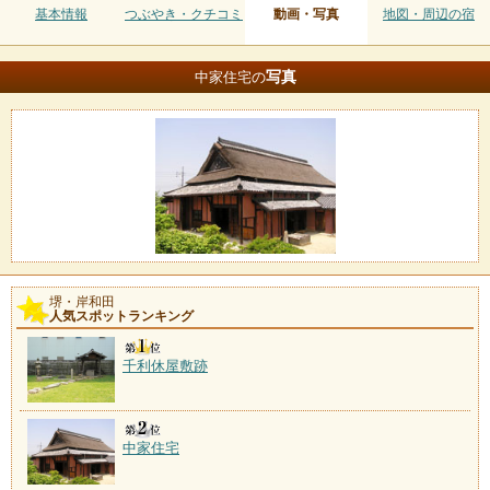
基本情報
つぶやき・クチコミ
動画・写真
地図・周辺の宿
写真
中家住宅の
堺・岸和田
人気スポットランキング
千利休屋敷跡
中家住宅