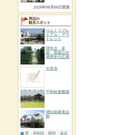
2026年08月06日更新
周辺の
観光スポット
りんくうプレ
ミアム・アウ
トレット
堺市立 史
跡 黒姫山古
墳歴史の広場
大安寺
千利休屋敷跡
堺伝統産業会
館
堺・岸和田・関空・泉佐