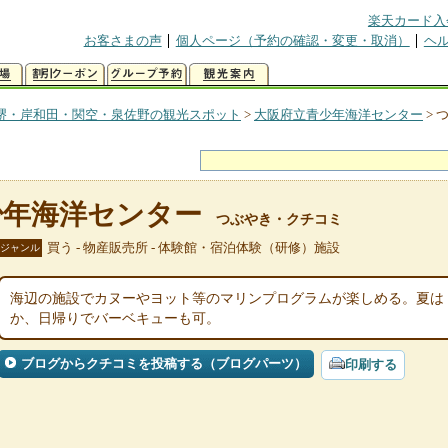
楽天カード入
お客さまの声
個人ページ（予約の確認・変更・取消）
ヘ
堺・岸和田・関空・泉佐野の観光スポット
>
大阪府立青少年海洋センター
>
少年海洋センター
つぶやき・クチコミ
買う - 物産販売所 - 体験館・宿泊体験（研修）施設
ジャンル
海辺の施設でカヌーやヨット等のマリンプログラムが楽しめる。夏は
か、日帰りでバーベキューも可。
ブログからクチコミを投稿する（ブログパーツ）
印刷する