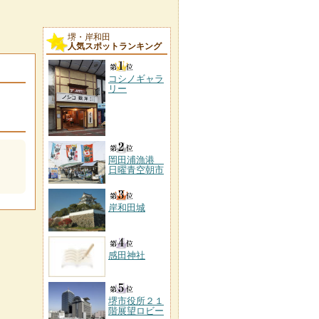
堺・岸和田
人気スポットランキング
コシノギャラ
リー
岡田浦漁港
日曜青空朝市
岸和田城
感田神社
堺市役所２１
階展望ロビー