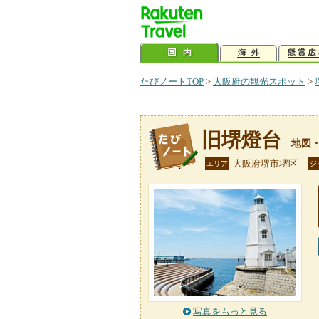
たびノートTOP
>
大阪府の観光スポット
>
旧堺燈台
地図
大阪府堺市堺区
エリア
ジ
写真をもっと見る