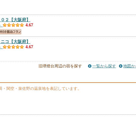
１０２
【大阪府】
）
4.67
コニコ
【大阪府】
）
4.67
旧堺燈台周辺の宿を探す
一覧から探す
地図か
大阪府】
件）
4.51
田・関空・泉佐野の温泉地を表記しています。
Ｅ．ＯＳＡＫＡ ＮＡＧＡＩ ＰＡＲＫ
【大阪府】
）
4.42
江公園駅前
【大阪府】
件）
4.38