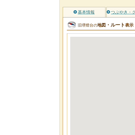
基本情報
つぶやき・
・ルート
地図
表示
旧堺燈台の