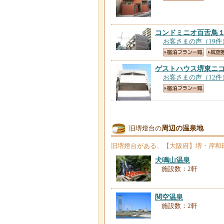
コンドミニオ百舌鳥
お客さまの声（19件
ゲストハウス堺東ニ
お客さまの声（12件
バンデホテル大阪
【
周辺の温泉地
旧堺燈台の
お客さまの声（251
旧堺燈台
がある、【大阪府】堺・岸和
犬鳴山温泉
Ｒ ＨＯＴＥＬ Ｒ
施設数：2軒
お客さまの声（33件
関空温泉
日和ホテル大阪住之
施設数：2軒
お客さまの声（302