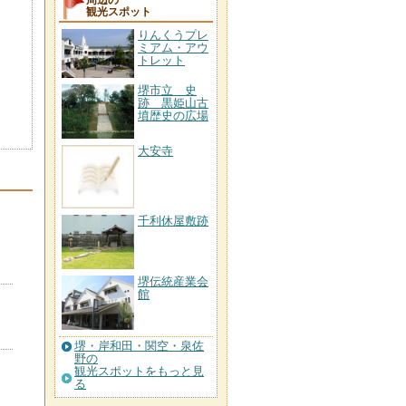
周辺の
観光スポット
りんくうプレ
ミアム・アウ
トレット
堺市立 史
跡 黒姫山古
墳歴史の広場
大安寺
千利休屋敷跡
堺伝統産業会
館
堺・岸和田・関空・泉佐
野の
観光スポットをもっと見
る