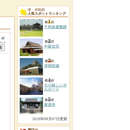
堺・岸和田
人気スポットランキング
千利休屋敷跡
。
(駅
い)
中家住宅
岸和田城
大小路シンボ
ルロード
家原寺
2026年08月07日更新