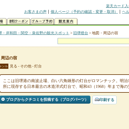
楽天カード入
お客さまの声
個人ページ（予約の確認・変更・取消）
ヘ
堺・岸和田・関空・泉佐野の観光スポット
>
旧堺燈台
>
地図・周辺の宿
・周辺の宿
見る - その他 - 灯台
ャンル
ここは旧堺港の南波止場、白い六角錘形の灯台がロマンチック。明治10
所に現存する日本最古の木造洋式灯台で、昭和43（1968）年まで海
ブログからクチコミを投稿する（ブログパーツ）
印刷する