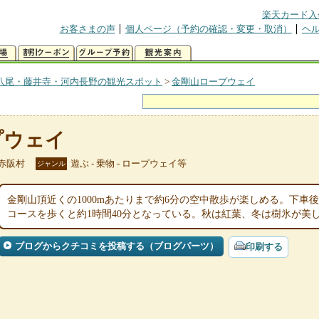
楽天カード入
お客さまの声
個人ページ（予約の確認・変更・取消）
ヘ
八尾・藤井寺・河内長野の観光スポット
>
金剛山ロープウェイ
プウェイ
赤阪村
遊ぶ - 乗物 - ロープウェイ等
ジャンル
金剛山頂近くの1000mあたりまで約6分の空中散歩が楽しめる。下車
コースを歩くと約1時間40分となっている。秋は紅葉、冬は樹氷が美
ブログからクチコミを投稿する（ブログパーツ）
印刷する