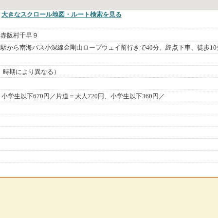
大きなスクロール地図
・ルート検索
を見る
早赤阪村千早９
駅から南海バス小深線金剛山ロープウェイ前行きで40分、終点下車、徒歩10
閉店、時期により異なる）
、小学生以下670円／片道＝大人720円、小学生以下360円／