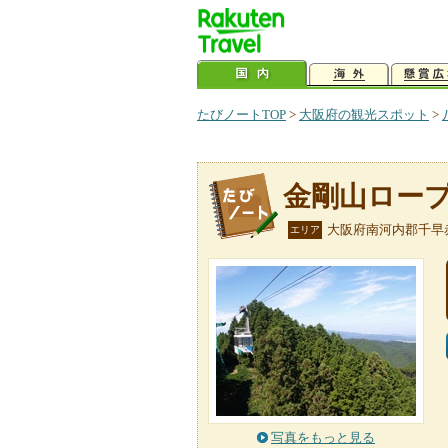
たびノートTOP
>
大阪府の観光スポット
>
金剛山ロー
大阪府南河内郡千早
エリア
写真をもっと見る