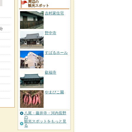
周辺の
観光スポット
吉村家住宅
分
野中寺
すばるホール
叡福寺
やまびこ園
八尾・藤井寺・河内長野
の
観光スポットをもっと見
る