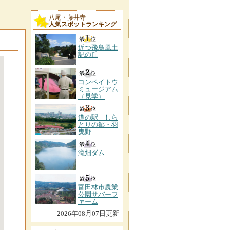
八尾・藤井寺
人気スポットランキング
近つ飛鳥風土
記の丘
コンペイトウ
ミュージアム
（見学）
道の駅 しら
とりの郷・羽
曳野
滝畑ダム
富田林市農業
公園サバーフ
ァーム
2026年08月07日更新