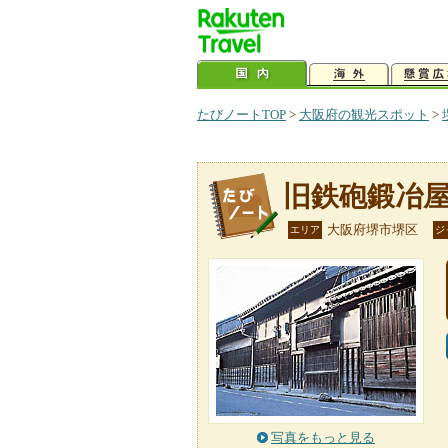
たびノートTOP
>
大阪府の観光スポット
>
旧鉄砲鍛冶
大阪府堺市堺区
エリア
ジ
写真をもっと見る