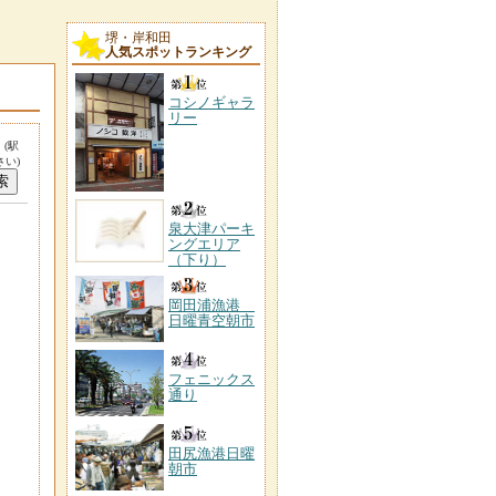
堺・岸和田
人気スポットランキング
コシノギャラ
リー
。
(駅
い)
泉大津パーキ
ングエリア
（下り）
岡田浦漁港
日曜青空朝市
フェニックス
通り
田尻漁港日曜
朝市