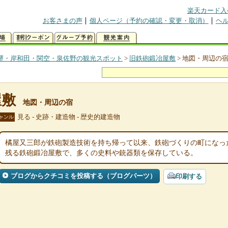
楽天カード入
お客さまの声
個人ページ（予約の確認・変更・取消）
ヘ
堺・岸和田・関空・泉佐野の観光スポット
>
旧鉄砲鍛冶屋敷
>
地図・周辺の
屋敷
地図・周辺の宿
見る - 史跡・建造物 - 歴史的建造物
ャンル
橘屋又三郎が鉄砲製造技術を持ち帰って以来、鉄砲づくりの町になっ
残る鉄砲鍛冶屋敷で、多くの史料や銃器類を保存している。
ブログからクチコミを投稿する（ブログパーツ）
印刷する