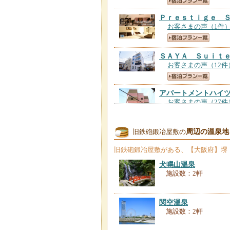
Ｐｒｅｓｔｉｇｅ 
お客さまの声（1件
ＳＡＹＡ Ｓｕｉｔ
お客さまの声（12件
アパートメントハイ
お客さまの声（27件
周辺の温泉地
旧鉄砲鍛冶屋敷の
旧鉄砲鍛冶屋敷
がある、【大阪府】堺
コンドミニオ百舌鳥
お客さまの声（19件
犬鳴山温泉
施設数：2軒
ゲストハウス堺東ニ
お客さまの声（12件
関空温泉
施設数：2軒