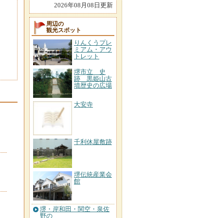
2026年08月08日更新
周辺の
観光スポット
りんくうプレ
ミアム・アウ
トレット
堺市立 史
跡 黒姫山古
墳歴史の広場
大安寺
千利休屋敷跡
堺伝統産業会
館
堺・岸和田・関空・泉佐
野の