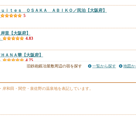
Ｓｕｉｔｅｓ ＯＳＡＫＡ ＡＢＩＫＯ／民泊
【大阪府】
）
5
ｅ岸里
【大阪府】
）
4.83
ツＨＡＮＡ華
【大阪府】
）
4.75
旧鉄砲鍛冶屋敷周辺の宿を探す
一覧から探す
地図か
・岸和田・関空・泉佐野の温泉地を表記しています。
１０２
【大阪府】
）
4.67
コニコ
【大阪府】
）
4.67