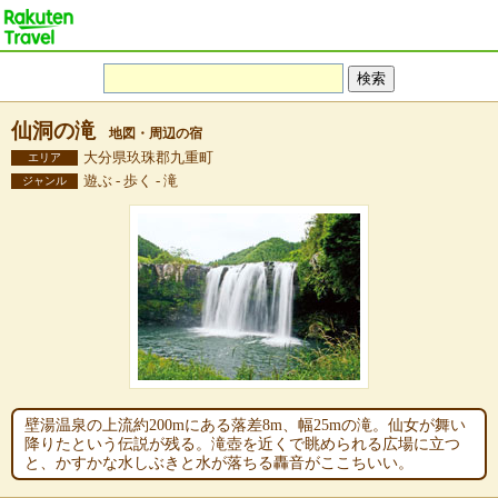
仙洞の滝
地図・周辺の宿
大分県玖珠郡九重町
エリア
遊ぶ - 歩く - 滝
ジャンル
壁湯温泉の上流約200mにある落差8m、幅25mの滝。仙女が舞い
降りたという伝説が残る。滝壺を近くで眺められる広場に立つ
と、かすかな水しぶきと水が落ちる轟音がここちいい。