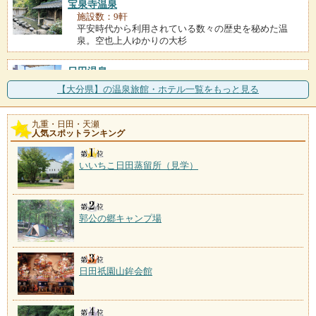
宝泉寺温泉
施設数：9軒
平安時代から利用されている数々の歴史を秘めた温
泉。空也上人ゆかりの大杉
日田温泉
施設数：5軒
【大分県】の温泉旅館・ホテル一覧をもっと見る
土蔵づくりの古い町並みが残り、天領時代を彷彿させ
る日田。三隈川のほとり
九重・日田・天瀬
人気スポットランキング
湯坪温泉
施設数：4軒
九重連山の北ろく、飯田高原の一角、玖珠川沿いにあ
いいちこ日田蒸留所（見学）
る温泉郷。民宿が建ち並
郭公の郷キャンプ場
日田祇園山鉾会館