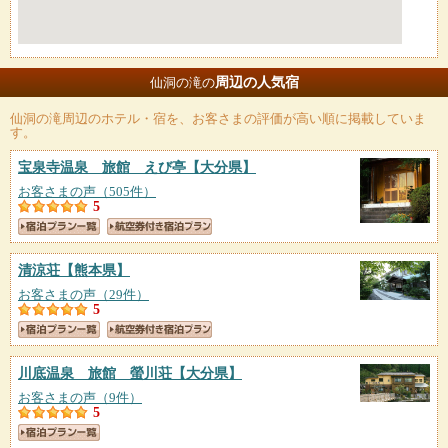
周辺の人気宿
仙洞の滝の
仙洞の滝
周辺のホテル・宿を、お客さまの評価が高い順に掲載していま
す。
宝泉寺温泉 旅館 えび亭
【大分県】
お客さまの声（505件）
5
清涼荘
【熊本県】
お客さまの声（29件）
5
川底温泉 旅館 螢川荘
【大分県】
お客さまの声（9件）
5