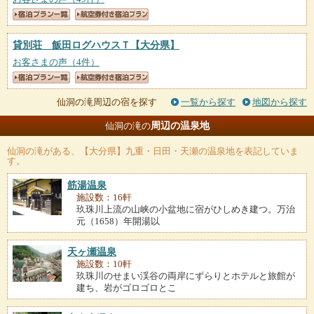
貸別荘 飯田ログハウスＴ
【大分県】
お客さまの声（4件）
仙洞の滝周辺の宿を探す
一覧から探す
地図から探す
周辺の温泉地
仙洞の滝の
仙洞の滝
がある、【大分県】九重・日田・天瀬の温泉地を表記していま
す。
筋湯温泉
施設数：16軒
玖珠川上流の山峡の小盆地に宿がひしめき建つ。万治
元（1658）年開湯以
天ヶ瀬温泉
施設数：10軒
玖珠川のせまい渓谷の両岸にずらりとホテルと旅館が
建ち、岩がゴロゴロとこ