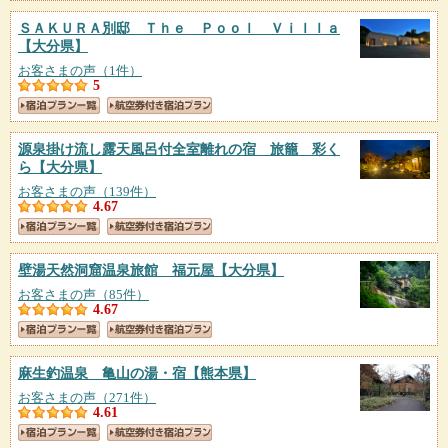
ＳＡＫＵＲＡ別邸 Ｔｈｅ Ｐｏｏｌ Ｖｉｌｌａ
【大分県】
お客さまの声（1件）
5
源泉掛け流し露天風呂付全室離れの宿 旅籠 彩く
ら
【大分県】
お客さまの声（139件）
4.67
壁湯天然洞窟温泉旅館 福元屋
【大分県】
お客さまの声（85件）
4.67
麻生釣温泉 亀山の湯・宿
【熊本県】
お客さまの声（271件）
4.61