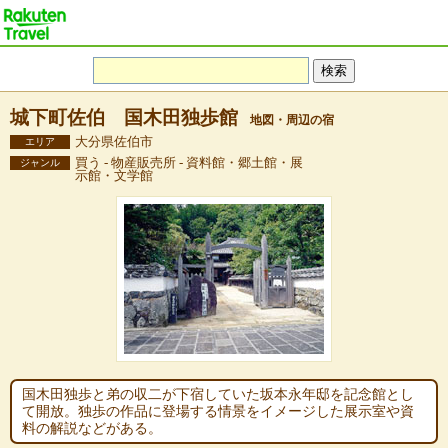
城下町佐伯 国木田独歩館
地図・周辺の宿
大分県佐伯市
エリア
買う - 物産販売所 - 資料館・郷土館・展
ジャンル
示館・文学館
国木田独歩と弟の収二が下宿していた坂本永年邸を記念館とし
て開放。独歩の作品に登場する情景をイメージした展示室や資
料の解説などがある。