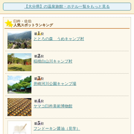
【大分県】の温泉旅館・ホテル一覧をもっと見る
臼杵・佐伯
人気スポットランキング
ととろの森 うめキャンプ村
稲積白山川キャンプ村
井崎河川公園キャンプ場
ヤマコ臼杵美術博物館
フンドーキン醤油（見学）