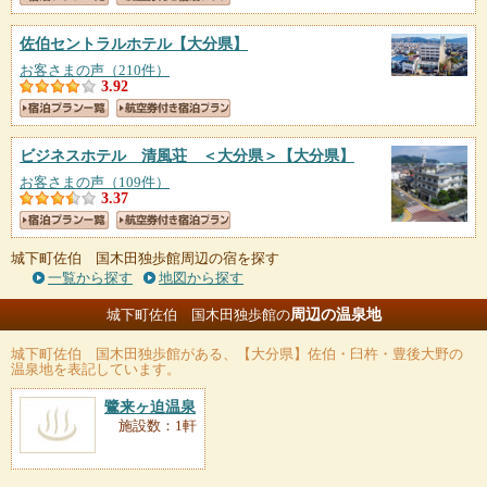
佐伯セントラルホテル
【大分県】
お客さまの声（210件）
3.92
ビジネスホテル 清風荘 ＜大分県＞
【大分県】
お客さまの声（109件）
3.37
城下町佐伯 国木田独歩館周辺の宿を探す
一覧から探す
地図から探す
周辺の温泉地
城下町佐伯 国木田独歩館の
城下町佐伯 国木田独歩館
がある、【大分県】佐伯・臼杵・豊後大野の
温泉地を表記しています。
鷺来ヶ迫温泉
施設数：1軒