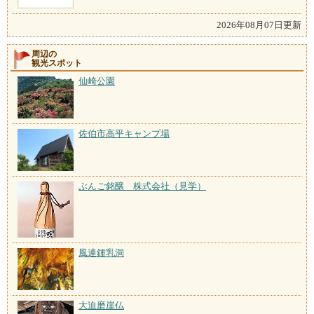
2026年08月07日更新
周辺の
観光スポット
仙崎公園
佐伯市高平キャンプ場
ぶんご銘醸 株式会社（見学）
風連鍾乳洞
大迫磨崖仏