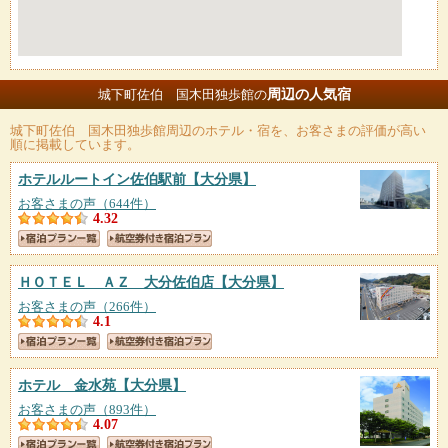
周辺の人気宿
城下町佐伯 国木田独歩館の
城下町佐伯 国木田独歩館
周辺のホテル・宿を、お客さまの評価が高い
順に掲載しています。
ホテルルートイン佐伯駅前
【大分県】
お客さまの声（644件）
4.32
ＨＯＴＥＬ ＡＺ 大分佐伯店
【大分県】
お客さまの声（266件）
4.1
ホテル 金水苑
【大分県】
お客さまの声（893件）
4.07