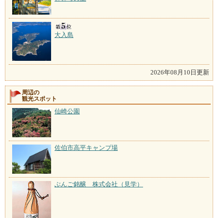
大入島
2026年08月10日更新
周辺の
観光スポット
仙崎公園
佐伯市高平キャンプ場
ぶんご銘醸 株式会社（見学）