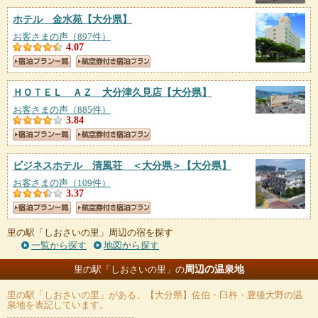
ホテル 金水苑
【大分県】
お客さまの声（897件）
4.07
ＨＯＴＥＬ ＡＺ 大分津久見店
【大分県】
お客さまの声（885件）
3.84
ビジネスホテル 清風荘 ＜大分県＞
【大分県】
お客さまの声（109件）
3.37
里の駅「しおさいの里」周辺の宿を探す
一覧から探す
地図から探す
周辺の温泉地
里の駅「しおさいの里」の
里の駅「しおさいの里」
がある、【大分県】佐伯・臼杵・豊後大野の温
泉地を表記しています。