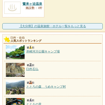
鷺来ヶ迫温泉
施設数：1軒
【大分県】の温泉旅館・ホテル一覧をもっと見る
臼杵・佐伯
人気スポットランキング
井崎河川公園キャンプ場
臼杵石仏
ととろの森 うめキャンプ村
ととろの里