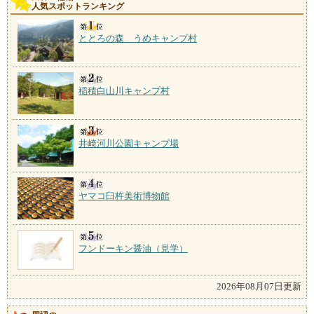
人気スポットランキング
ととろの森 うめキャンプ村
稲積白山川キャンプ村
井崎河川公園キャンプ場
ヤマコ臼杵美術博物館
フンドーキン醤油（見学）
2026年08月07日更新