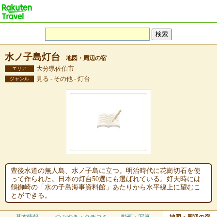
水ノ子島灯台
地図・周辺の宿
大分県佐伯市
エリア
見る - その他 - 灯台
ジャンル
豊後水道の無人島、水ノ子島に立つ。明治時代に花崗切石を使
って作られた。日本の灯台50選にも選ばれている。好天時には
鶴御崎の「水の子島海事資料館」あたりから水平線上に望むこ
とができる。