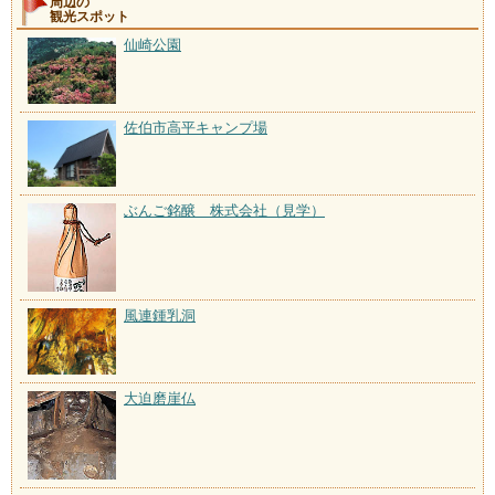
周辺の
観光スポット
仙崎公園
佐伯市高平キャンプ場
ぶんご銘醸 株式会社（見学）
風連鍾乳洞
大迫磨崖仏