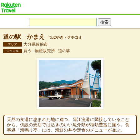
道の駅 かまえ
つぶやき・クチコミ
大分県佐伯市
エリア
買う - 物産販売所 - 道の駅
ジャンル
天然の良港に恵まれた地に建つ。蒲江漁港に隣接していること
から、併設の売店では活きのいい魚介類が種類豊富に揃う。食
事処「海鳴り亭」には、海鮮の丼や定食のメニューが並ぶ。