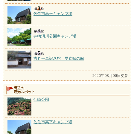
佐伯市高平キャンプ場
井崎河川公園キャンプ場
吉丸一昌記念館 早春賦の館
2026年08月06日更新
周辺の
観光スポット
仙崎公園
佐伯市高平キャンプ場