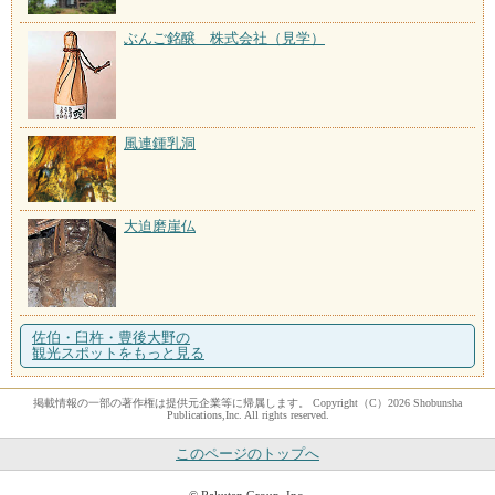
ぶんご銘醸 株式会社（見学）
風連鍾乳洞
大迫磨崖仏
佐伯・臼杵・豊後大野の
観光スポットをもっと見る
掲載情報の一部の著作権は提供元企業等に帰属します。 Copyright（C）2026 Shobunsha
Publications,Inc. All rights reserved.
このページのトップへ
© Rakuten Group, Inc.