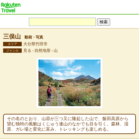
三俣山
動画・写真
大分県竹田市
エリア
見る - 自然地形 - 山
ジャンル
その名のとおり、山容が三つ又に隆起した山で、飯田高原から
望む独特の風貌はくじゅう連山のなかでも目を引く。森林、湿
原、ガレ場と変化に富み、トレッキングも楽しめる。