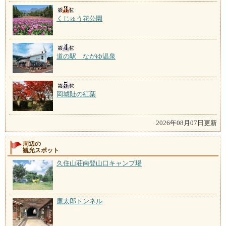
くじゅう花公園
道の駅 ながゆ温泉
岡城阯の紅葉
2026年08月07日更新
周辺の
観光スポット
久住山荘南登山口キャンプ場
廉太郎トンネル