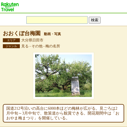
おおくぼ台梅園
動画・写真
大分県日田市
エリア
見る - その他 - 梅の名所
ジャンル
国道212号沿いの高台に6000本ほどの梅林が広がる。見ごろは2
月中旬～3月中旬で、散策道から観賞できる。開花期間中は「お
おやま梅まつり」を開催している。