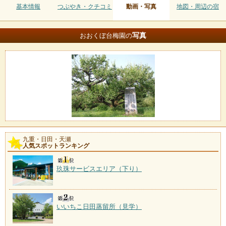
基本情報
つぶやき・クチコミ
動画・写真
地図・周辺の宿
写真
おおくぼ台梅園の
九重・日田・天瀬
人気スポットランキング
玖珠サービスエリア（下り）
いいちこ日田蒸留所（見学）