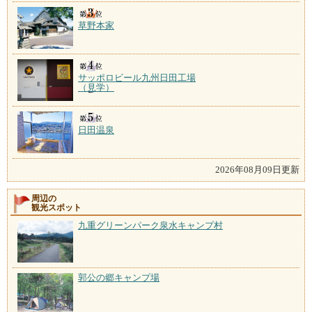
草野本家
サッポロビール九州日田工場
（見学）
日田温泉
2026年08月09日更新
周辺の
観光スポット
九重グリーンパーク泉水キャンプ村
郭公の郷キャンプ場