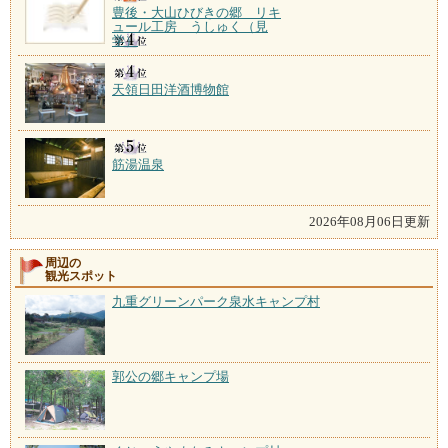
豊後・大山ひびきの郷 リキ
ュール工房 うしゅく（見
学）
天領日田洋酒博物館
筋湯温泉
2026年08月06日更新
周辺の
観光スポット
九重グリーンパーク泉水キャンプ村
郭公の郷キャンプ場