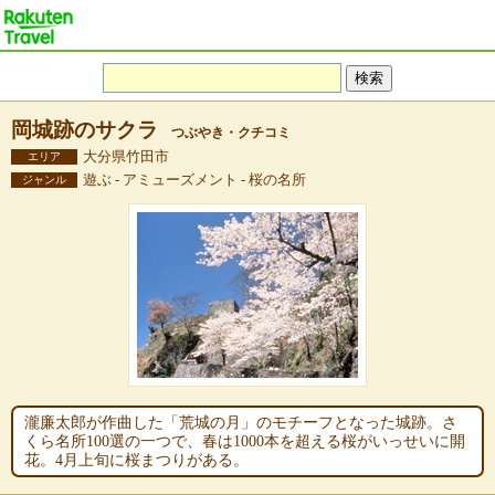
岡城跡のサクラ
つぶやき・クチコミ
大分県竹田市
エリア
遊ぶ - アミューズメント - 桜の名所
ジャンル
瀧廉太郎が作曲した「荒城の月」のモチーフとなった城跡。さ
くら名所100選の一つで、春は1000本を超える桜がいっせいに開
花。4月上旬に桜まつりがある。