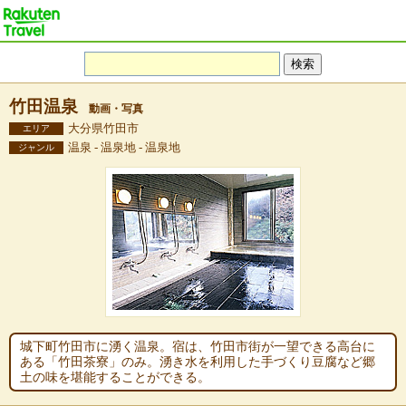
竹田温泉
動画・写真
大分県竹田市
エリア
温泉 - 温泉地 - 温泉地
ジャンル
城下町竹田市に湧く温泉。宿は、竹田市街が一望できる高台に
ある「竹田茶寮」のみ。湧き水を利用した手づくり豆腐など郷
土の味を堪能することができる。