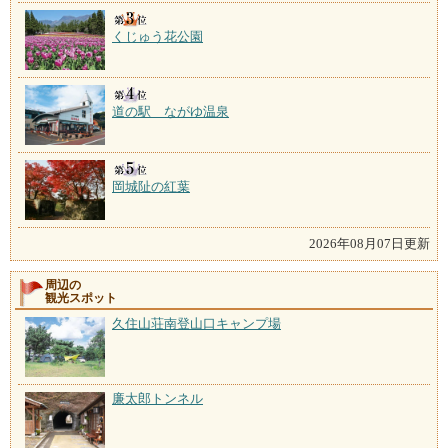
くじゅう花公園
道の駅 ながゆ温泉
岡城阯の紅葉
2026年08月07日更新
周辺の
観光スポット
久住山荘南登山口キャンプ場
廉太郎トンネル