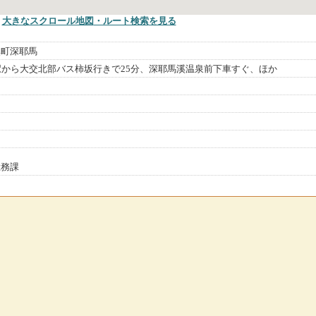
大きなスクロール地図
・ルート検索
を見る
溪町深耶馬
駅から大交北部バス柿坂行きで25分、深耶馬溪温泉前下車すぐ、ほか
総務課