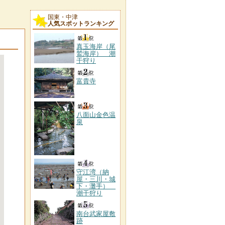
国東・中津
人気スポットランキング
真玉海岸（尾
鷲海岸） 潮
干狩り
富貴寺
八面山金色温
泉
守江湾（納
屋・三川・城
下・灘手）
潮干狩り
南台武家屋敷
跡