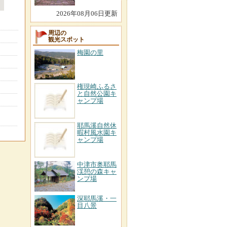
2026年08月06日更新
周辺の
観光スポット
梅園の里
権現崎ふるさ
と自然公園キ
ャンプ場
耶馬溪自然休
暇村風水園キ
ャンプ場
中津市奥耶馬
渓憩の森キャ
ンプ場
深耶馬溪・一
目八景