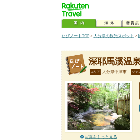
たびノートTOP
>
大分県の観光スポット
>
深耶馬溪温
大分県中津市
エリア
ジャ
写真をもっと見る