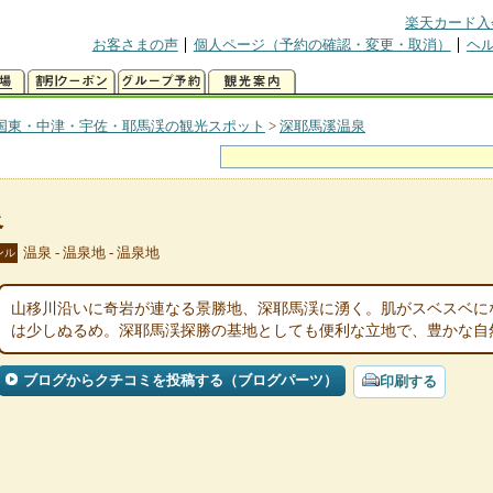
楽天カード入
お客さまの声
個人ページ（予約の確認・変更・取消）
ヘ
国東・中津・宇佐・耶馬渓の観光スポット
>
深耶馬溪温泉
泉
温泉 - 温泉地 - 温泉地
ンル
山移川沿いに奇岩が連なる景勝地、深耶馬渓に湧く。肌がスベスベに
は少しぬるめ。深耶馬渓探勝の基地としても便利な立地で、豊かな自
ブログからクチコミを投稿する（ブログパーツ）
印刷する