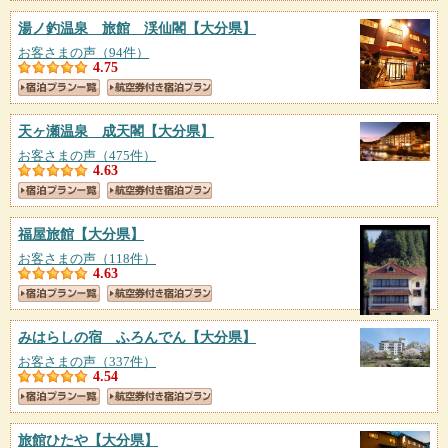
湯ノ釣温泉 旅館 渓仙閣
【大分県】
お客さまの声（94件）
4.75
天ヶ瀬温泉 成天閣
【大分県】
お客さまの声（475件）
4.63
福屋旅館
【大分県】
お客さまの声（118件）
4.63
みはらしの宿 ふろんでん
【大分県】
お客さまの声（337件）
4.54
旅館ひたや
【大分県】