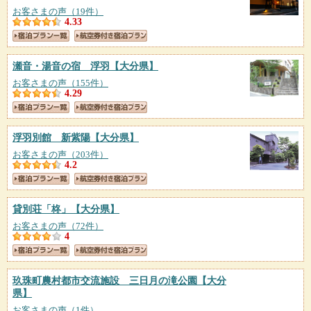
お客さまの声（19件）
4.33
瀬音・湯音の宿 浮羽
【大分県】
お客さまの声（155件）
4.29
浮羽別館 新紫陽
【大分県】
お客さまの声（203件）
4.2
貸別荘「柊」
【大分県】
お客さまの声（72件）
4
玖珠町農村都市交流施設 三日月の滝公園
【大分
県】
お客さまの声（1件）