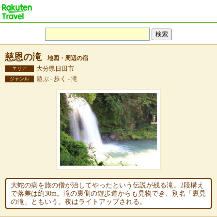
慈恩の滝
地図・周辺の宿
大分県日田市
エリア
遊ぶ - 歩く - 滝
ジャンル
大蛇の病を旅の僧が治してやったという伝説が残る滝。2段構え
で落差は約30m。滝の裏側の遊歩道からも見物でき、別名「裏見
の滝」ともいう。夜はライトアップされる。