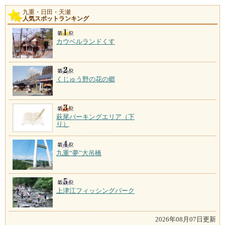
る日田。三隈川のほとり
九重・日田・天瀬
人気スポットランキング
湯坪温泉
施設数：4軒
九重連山の北ろく、飯田高原の一角、玖珠川沿いにあ
カウベルランドくす
る温泉郷。民宿が建ち並
くじゅう野の花の郷
萩尾パーキングエリア（下
り）
九重“夢”大吊橋
上津江フィッシングパーク
2026年08月07日更新