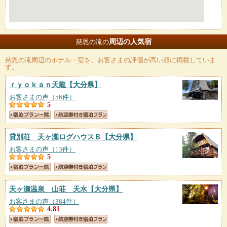
周辺の人気宿
慈恩の滝の
慈恩の滝
周辺のホテル・宿を、お客さまの評価が高い順に掲載していま
す。
ｒｙｏｋａｎ天龍
【大分県】
お客さまの声（56件）
5
貸別荘 天ヶ瀬ログハウスＢ
【大分県】
お客さまの声（13件）
5
天ヶ瀬温泉 山荘 天水
【大分県】
お客さまの声（384件）
4.81