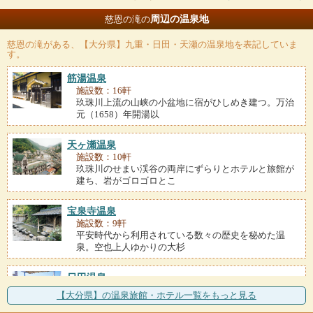
周辺の温泉地
慈恩の滝の
慈恩の滝
がある、【大分県】九重・日田・天瀬の温泉地を表記していま
す。
筋湯温泉
施設数：16軒
玖珠川上流の山峡の小盆地に宿がひしめき建つ。万治
元（1658）年開湯以
天ヶ瀬温泉
施設数：10軒
玖珠川のせまい渓谷の両岸にずらりとホテルと旅館が
建ち、岩がゴロゴロとこ
宝泉寺温泉
施設数：9軒
平安時代から利用されている数々の歴史を秘めた温
泉。空也上人ゆかりの大杉
日田温泉
施設数：5軒
【大分県】の温泉旅館・ホテル一覧をもっと見る
土蔵づくりの古い町並みが残り、天領時代を彷彿させ