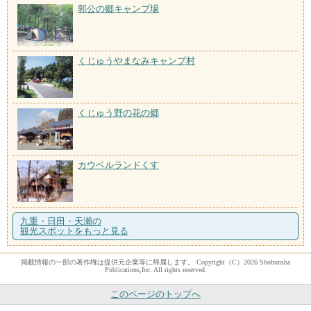
郭公の郷キャンプ場
くじゅうやまなみキャンプ村
くじゅう野の花の郷
カウベルランドくす
九重・日田・天瀬の
観光スポットをもっと見る
掲載情報の一部の著作権は提供元企業等に帰属します。 Copyright（C）2026 Shobunsha
Publications,Inc. All rights reserved.
このページのトップへ