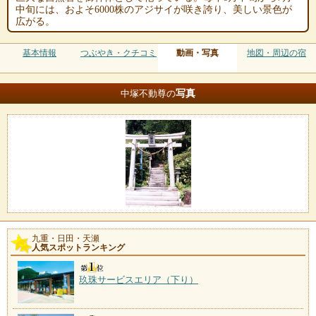
中旬には、およそ6000株のアジサイが咲き誇り、美しい景色が
広がる。
基本情報
つぶやき・クチコミ
動画・写真
地図・周辺の宿
写真
中塚不動尊の
九重・日田・天瀬
人気スポットランキング
玖珠サービスエリア（下り）