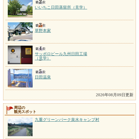
いいちこ日田蒸留所（見学）
草野本家
サッポロビール九州日田工場
（見学）
日田温泉
2026年08月09日更新
周辺の
観光スポット
九重グリーンパーク泉水キャンプ村