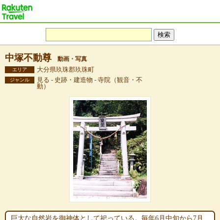
中塚不動尊
動画・写真
大分県玖珠郡玖珠町
エリア
見る - 史跡・建造物 - 寺院（観音・不
ジャンル
動）
巨大な自然岩を御神体として祀っている。毎年6月中旬から7月