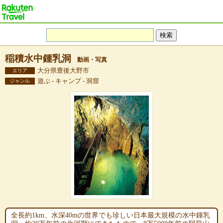
稲積水中鍾乳洞
動画・写真
大分県豊後大野市
エリア
遊ぶ - キャンプ - 洞窟
ジャンル
全長約1km、水深40mの世界でも珍しい日本最大規模の水中鍾乳