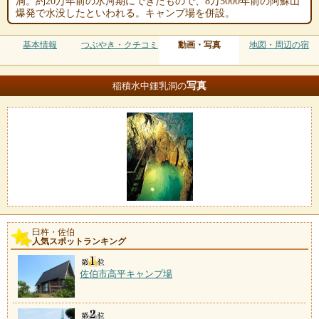
洞。約20万年前の氷河期にできたもので、8万5000年前の阿蘇山
爆発で水没したといわれる。キャンプ場を併設。
基本情報
つぶやき・クチコミ
動画・写真
地図・周辺の宿
写真
稲積水中鍾乳洞の
臼杵・佐伯
人気スポットランキング
佐伯市高平キャンプ場