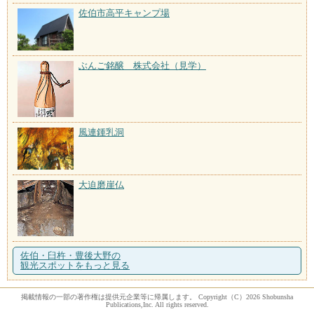
佐伯市高平キャンプ場
ぶんご銘醸 株式会社（見学）
風連鍾乳洞
大迫磨崖仏
佐伯・臼杵・豊後大野の
観光スポットをもっと見る
掲載情報の一部の著作権は提供元企業等に帰属します。 Copyright（C）2026 Shobunsha
Publications,Inc. All rights reserved.