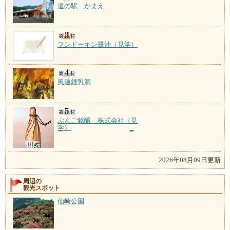
道の駅 かまえ
フンドーキン醤油（見学）
風連鍾乳洞
ぶんご銘醸 株式会社（見
学）
2026年08月09日更新
周辺の
観光スポット
仙崎公園