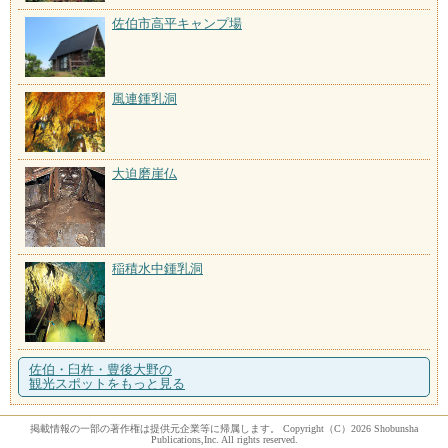
佐伯市高平キャンプ場
風連鍾乳洞
大迫磨崖仏
稲積水中鍾乳洞
佐伯・臼杵・豊後大野の
観光スポットをもっと見る
掲載情報の一部の著作権は提供元企業等に帰属します。 Copyright（C）2026 Shobunsha
Publications,Inc. All rights reserved.