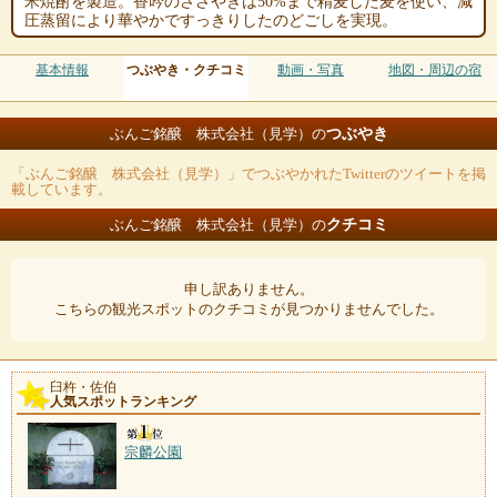
米焼酎を製造。香吟のささやきは50%まで精麦した麦を使い、減
圧蒸留により華やかですっきりしたのどごしを実現。
基本情報
つぶやき・クチコミ
動画・写真
地図・周辺の宿
つぶやき
ぶんご銘醸 株式会社（見学）の
「ぶんご銘醸 株式会社（見学）」でつぶやかれたTwitterのツイートを掲
載しています。
クチコミ
ぶんご銘醸 株式会社（見学）の
申し訳ありません。
こちらの観光スポットのクチコミが見つかりませんでした。
臼杵・佐伯
人気スポットランキング
宗麟公園