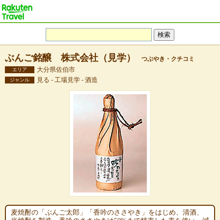
ぶんご銘醸 株式会社（見学）
つぶやき・クチコミ
大分県佐伯市
エリア
見る - 工場見学 - 酒造
ジャンル
麦焼酎の「ぶんご太郎」「香吟のささやき」をはじめ、清酒、