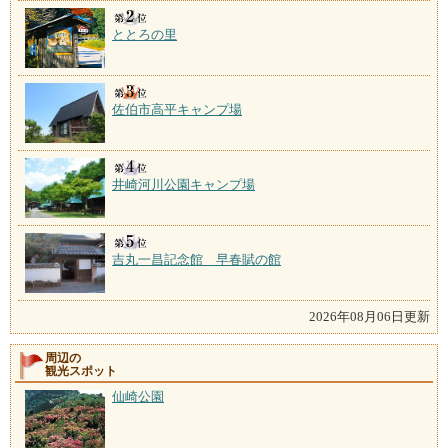
ととろの里
佐伯市高平キャンプ場
井崎河川公園キャンプ場
吉丸一昌記念館 早春賦の館
2026年08月06日更新
周辺の
観光スポット
仙崎公園