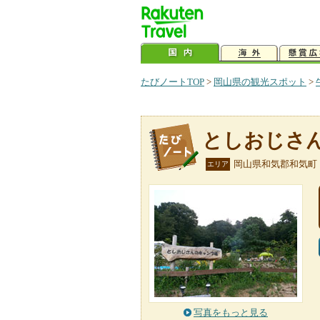
たびノートTOP
>
岡山県の観光スポット
>
としおじさ
岡山県和気郡和気町
エリア
写真をもっと見る