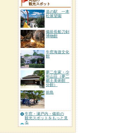
周辺の
観光スポット
道の駅 一本
松展望園
備前長船刀剣
博物館
牛窓海遊文化
館
夢二生家・少
年山荘（夢二
郷土美術館
分館）
前島
牛窓・瀬戸内・備前の
観光スポットをもっと見
る