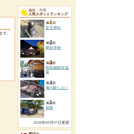
備前・牛窓
人気スポットランキング
足王神社
ます。
閑谷学校
和気鵜飼谷温
泉
海の駅しおじ
前島
2026年08月07日更新