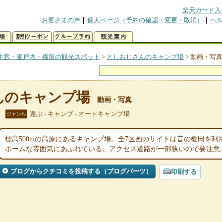
楽天カード入
お客さまの声
個人ページ（予約の確認・変更・取消）
ヘ
牛窓・瀬戸内・備前の観光スポット
>
としおじさんのキャンプ場
>
動画・写
んのキャンプ場
動画・写真
遊ぶ - キャンプ - オートキャンプ場
ジャンル
標高500mの高原にあるキャンプ場。全7区画のサイトは昔の棚田を
ホームな雰囲気にあふれている。アクセス道路が一部狭いので要注意
ブログからクチコミを投稿する（ブログパーツ）
印刷する