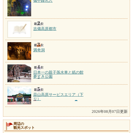
備中鐘乳穴
吉備高原都市
満奇洞
日本一の親子孫水車と紙の館
夢すき公園
蒜山高原サービスエリア（下
り）
2026年08月07日更新
周辺の
観光スポット