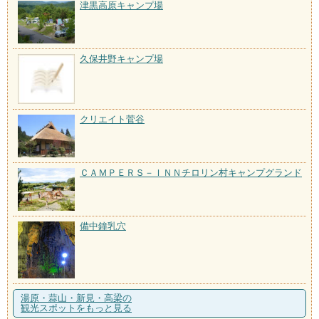
津黒高原キャンプ場
久保井野キャンプ場
クリエイト菅谷
ＣＡＭＰＥＲＳ－ＩＮＮチロリン村キャンプグランド
備中鐘乳穴
湯原・蒜山・新見・高梁の
観光スポットをもっと見る