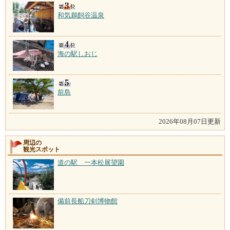
和気鵜飼谷温泉
海の駅しおじ
前島
2026年08月07日更新
周辺の
観光スポット
道の駅 一本松展望園
備前長船刀剣博物館