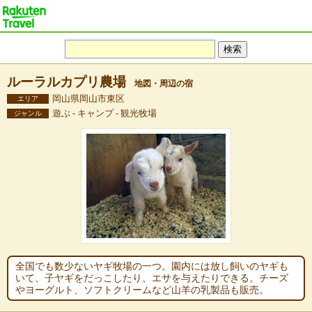
ルーラルカプリ農場
地図・周辺の宿
岡山県岡山市東区
エリア
遊ぶ - キャンプ - 観光牧場
ジャンル
全国でも数少ないヤギ牧場の一つ。園内には放し飼いのヤギも
いて、子ヤギをだっこしたり、エサを与えたりできる。チーズ
やヨーグルト、ソフトクリームなど山羊の乳製品も販売。