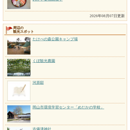
2026年08月07日更新
周辺の
観光スポット
たけべの森公園キャンプ場
くぼ観光農園
河原邸
岡山市環境学習センター「めだかの学校」
吉備津神社