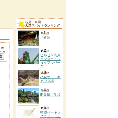
新見・高梁
人気スポットランキング
井倉洞
。
(駅
い)
ヒルゼン高原
センター・ジ
ョイフルパー
ク
小森オートキ
ャンプ場
旧吹屋小学校
神郷パーキン
グエリア（上