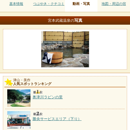
基本情報
つぶやき・クチコミ
動画・写真
地図・周辺の宿
写真
宮本武蔵温泉の
津山・美作
人気スポットランキング
奥津川ラビンの里
勝央サービスエリア（下り）