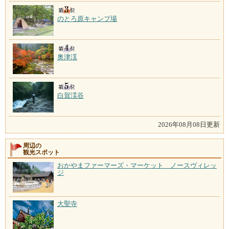
のとろ原キャンプ場
奥津渓
白賀渓谷
2026年08月08日更新
周辺の
観光スポット
おかやまファーマーズ・マーケット ノースヴィレッ
ジ
大聖寺