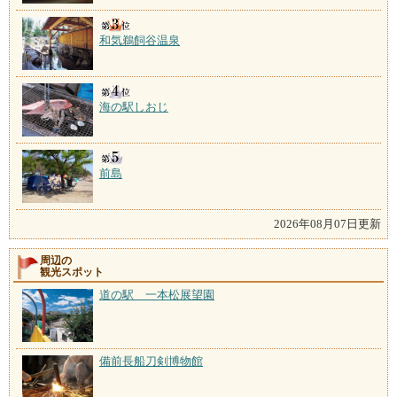
和気鵜飼谷温泉
海の駅しおじ
前島
2026年08月07日更新
周辺の
観光スポット
道の駅 一本松展望園
備前長船刀剣博物館