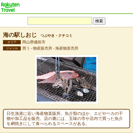
海の駅しおじ
つぶやき・クチコミ
岡山県備前市
エリア
買う - 物産販売所 - 海産物直売所
ジャンル
日生漁港に近い海産物直販所。魚介類のほか、エビやベカの干
物や加工品を販売。店の裏には、五味の市や店内で買った魚介
を網焼きにして食べられるスペースがある。