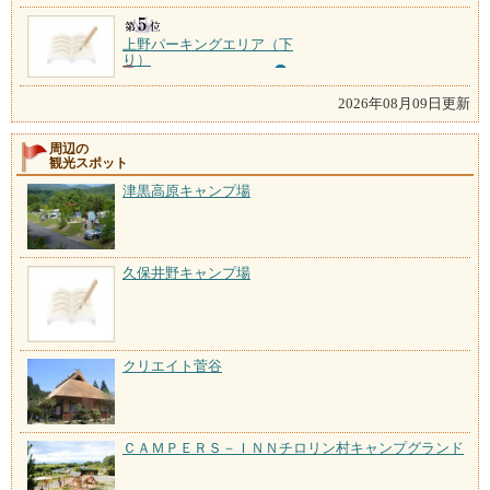
上野パーキングエリア（下
り）
2026年08月09日更新
周辺の
観光スポット
津黒高原キャンプ場
久保井野キャンプ場
クリエイト菅谷
ＣＡＭＰＥＲＳ－ＩＮＮチロリン村キャンプグランド