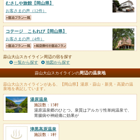
むさしや旅館
【岡山県】
お客さまの声（12件）
コテージ こもれび
【岡山県】
お客さまの声（4件）
蒜山大山スカイライン周辺の宿を探す
一覧から探す
地図から探す
周辺の温泉地
蒜山大山スカイラインの
蒜山大山スカイライン
がある、【岡山県】湯原・蒜山・新見・高梁の温
泉地を表記しています。
湯原温泉
施設数：15軒
湯原温泉郷のひとつ。泉質はアルカリ性単純温泉で、
胃腸病や神経痛に効果が
津黒高原温泉
施設数：1軒