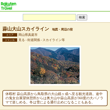
蒜山大山スカイライン
地図・周辺の宿
岡山県真庭市
エリア
見る - 街道関係 - スカイライン等
ジャンル
休暇村 蒜山高原から鳥取県の大山鏡ヶ成へ至る観光道路。途中
の鬼女台展望休憩所からは奥大山や蒜山高原が360度の大パノラ
マで楽しめる。冬は雪による通行止めになることもある。