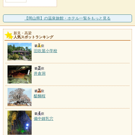
【岡山県】の温泉旅館・ホテル一覧をもっと見る
新見・高梁
人気スポットランキング
旧吹屋小学校
井倉洞
醍醐桜
備中鐘乳穴