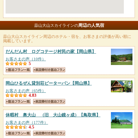
周辺の人気宿
蒜山大山スカイラインの
蒜山大山スカイライン
周辺のホテル・宿を、お客さまの評価が高い順に
掲載しています。
だんだん村 ログコテージ村民の家
【岡山県】
お客さまの声（10件）
5
岡山ひるぜん貸別荘ピーターパン
【岡山県】
お客さまの声（65件）
4.83
休暇村 奥大山 （旧 大山鏡ヶ成）
【鳥取県】
お客さまの声（177件）
4.5