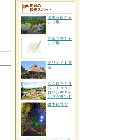
周辺の
観光スポット
津黒高原キャ
ンプ場
久保井野キャ
ンプ場
クリエイト菅
谷
ＣＡＭＰＥＲ
Ｓ－ＩＮＮチ
ロリン村キャ
ンプグランド
備中鐘乳穴