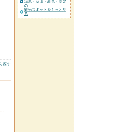
湯原・蒜山・新見・高梁
の
観光スポットをもっと見
る
ら探す