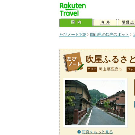
たびノートTOP
>
岡山県の観光スポット
>
吹屋ふるさ
岡山県高梁市
エリア
ジャ
写真をもっと見る