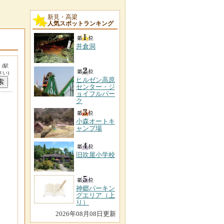
新見・高梁
人気スポットランキング
井倉洞
。
(駅
い)
ヒルゼン高原
センター・ジ
ョイフルパー
ク
小森オートキ
ャンプ場
旧吹屋小学校
神郷パーキン
グエリア（上
り）
2026年08月08日更新