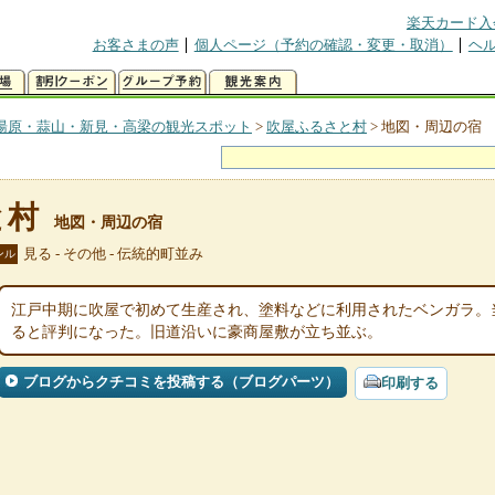
楽天カード入
お客さまの声
個人ページ（予約の確認・変更・取消）
ヘ
湯原・蒜山・新見・高梁の観光スポット
>
吹屋ふるさと村
>
地図・周辺の宿
と村
地図・周辺の宿
見る - その他 - 伝統的町並み
ンル
江戸中期に吹屋で初めて生産され、塗料などに利用されたベンガラ。
ると評判になった。旧道沿いに豪商屋敷が立ち並ぶ。
ブログからクチコミを投稿する（ブログパーツ）
印刷する