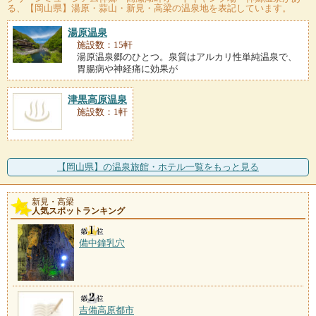
る、【岡山県】湯原・蒜山・新見・高梁の温泉地を表記しています。
湯原温泉
施設数：15軒
湯原温泉郷のひとつ。泉質はアルカリ性単純温泉で、
胃腸病や神経痛に効果が
津黒高原温泉
施設数：1軒
【岡山県】の温泉旅館・ホテル一覧をもっと見る
新見・高梁
人気スポットランキング
備中鐘乳穴
吉備高原都市