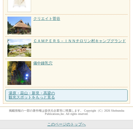
クリエイト菅谷
ＣＡＭＰＥＲＳ－ＩＮＮチロリン村キャンプグランド
備中鐘乳穴
湯原・蒜山・新見・高梁の
観光スポットをもっと見る
掲載情報の一部の著作権は提供元企業等に帰属します。 Copyright（C）2026 Shobunsha
Publications,Inc. All rights reserved.
このページのトップへ