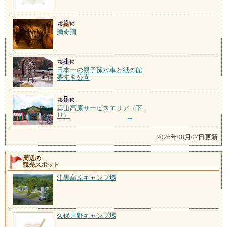
満奇洞
日本一の親子孫水車と紙の館
夢すき公園
蒜山高原サービスエリア（下
り）
2026年08月07日更新
周辺の
観光スポット
津黒高原キャンプ場
久保井野キャンプ場