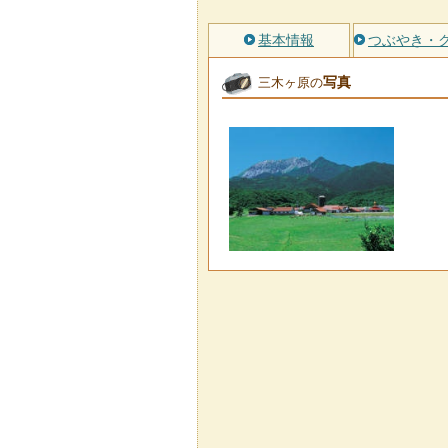
基本情報
つぶやき・
写真
三木ヶ原の