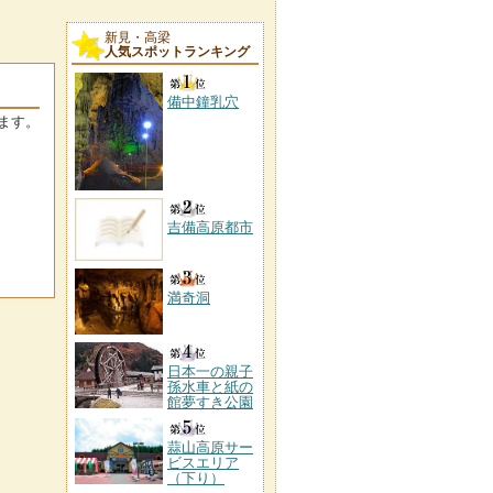
新見・高梁
人気スポットランキング
備中鐘乳穴
ます。
吉備高原都市
満奇洞
日本一の親子
孫水車と紙の
館夢すき公園
蒜山高原サー
ビスエリア
（下り）