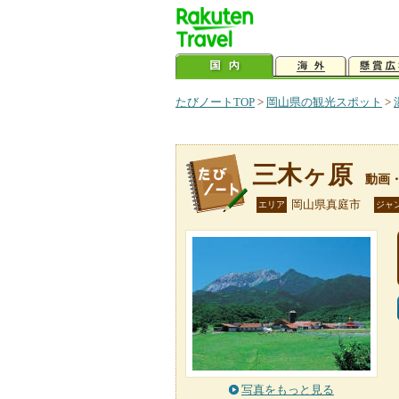
たびノートTOP
>
岡山県の観光スポット
>
三木ヶ原
動画
岡山県真庭市
エリア
ジャ
写真をもっと見る