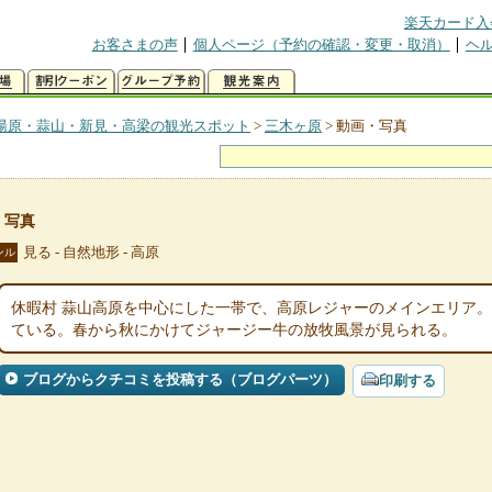
楽天カード入
お客さまの声
個人ページ（予約の確認・変更・取消）
ヘ
湯原・蒜山・新見・高梁の観光スポット
>
三木ヶ原
>
動画・写真
・写真
見る - 自然地形 - 高原
ンル
休暇村 蒜山高原を中心にした一帯で、高原レジャーのメインエリア
ている。春から秋にかけてジャージー牛の放牧風景が見られる。
ブログからクチコミを投稿する（ブログパーツ）
印刷する