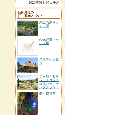
2026年08月07日更新
周辺の
観光スポット
津黒高原キャ
ンプ場
久保井野キャ
ンプ場
クリエイト菅
谷
ＣＡＭＰＥＲ
Ｓ－ＩＮＮチ
ロリン村キャ
ンプグランド
備中鐘乳穴