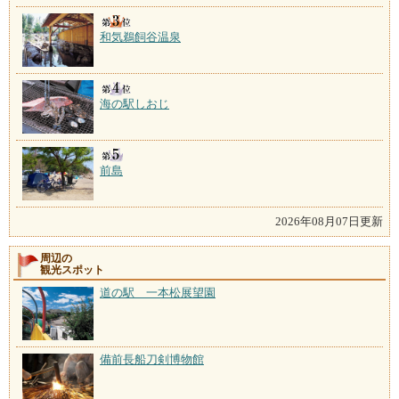
和気鵜飼谷温泉
海の駅しおじ
前島
2026年08月07日更新
周辺の
観光スポット
道の駅 一本松展望園
備前長船刀剣博物館