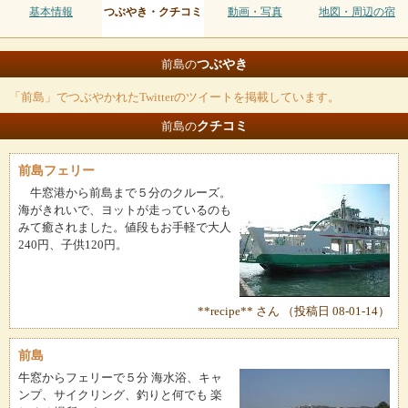
基本情報
つぶやき・クチコミ
動画・写真
地図・周辺の宿
つぶやき
前島の
「前島」でつぶやかれたTwitterのツイートを掲載しています。
クチコミ
前島の
前島フェリー
牛窓港から前島まで５分のクルーズ。
海がきれいで、ヨットが走っているのも
みて癒されました。値段もお手軽で大人
240円、子供120円。
**recipe** さん （投稿日 08-01-14）
前島
牛窓からフェリーで５分 海水浴、キャ
ンプ、サイクリング、釣りと何でも 楽