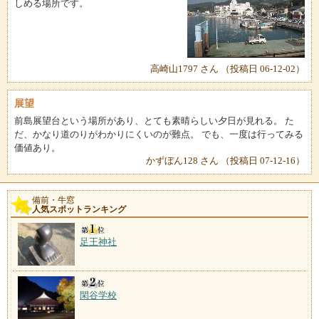
しめる場所です。
高崎山1797 さん （投稿日 06-12-02）
展望
前島展望台という場所があり、とても素晴らしい夕日が見れる。 た
だ、かなり道のりがわかりにくいのが難点。 でも、一度は行ってみる
価値あり。
かずぼん128 さん （投稿日 07-12-16）
備前・牛窓
人気スポットランキング
足王神社
閑谷学校