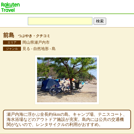
前島
つぶやき・クチコミ
岡山県瀬戸内市
エリア
見る - 自然地形 - 島
ジャンル
瀬戸内海に浮かぶ全長約6kmの島。キャンプ場、テニスコート、
海水浴場などのアウトドア施設が充実。島内には公共の交通機
関がないので、レンタサイクルの利用がおすすめ。