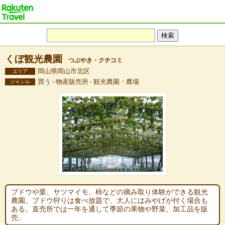
くぼ観光農園
つぶやき・クチコミ
岡山県岡山市北区
エリア
買う - 物産販売所 - 観光農園・農場
ジャンル
ブドウや栗、サツマイモ、柿などの摘み取り体験ができる観光
農園。ブドウ狩りは食べ放題で、大人にはみやげが付く場合も
ある。直売所では一年を通して季節の果物や野菜、加工品を販
売。