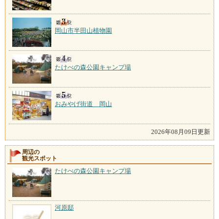
岡山市半田山植物園
たけべの森公園キャンプ場
おみやげ街道 岡山
2026年08月09日更新
周辺の
観光スポット
たけべの森公園キャンプ場
河原邸