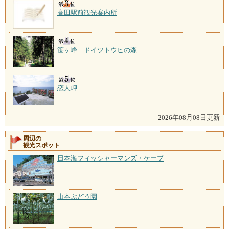
高田駅前観光案内所
笹ヶ峰 ドイツトウヒの森
恋人岬
2026年08月08日更新
周辺の
観光スポット
日本海フィッシャーマンズ・ケープ
山本ぶどう園