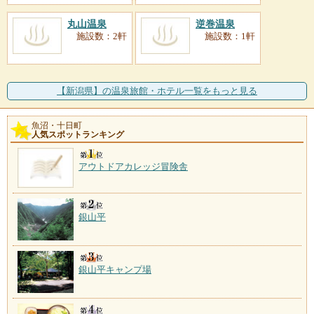
丸山温泉
逆巻温泉
施設数：2軒
施設数：1軒
【新潟県】の温泉旅館・ホテル一覧をもっと見る
魚沼・十日町
人気スポットランキング
アウトドアカレッジ冒険舎
銀山平
銀山平キャンプ場