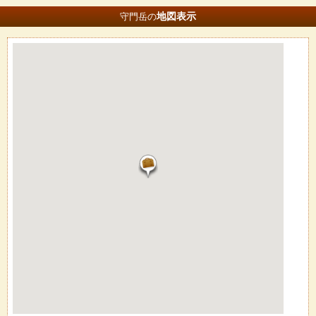
地図
表示
守門岳の