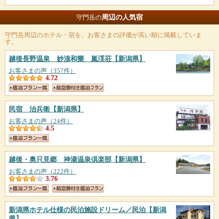
周辺の人気宿
守門岳の
守門岳
周辺のホテル・宿を、お客さまの評価が高い順に掲載していま
す。
越後長野温泉 妙湶和樂 嵐渓荘
【新潟県】
お客さまの声（357件）
4.72
民宿 治兵衛
【新潟県】
お客さまの声（24件）
4.5
越後・奥只見郷 神湯温泉倶楽部
【新潟県】
お客さまの声（222件）
3.76
新潟県ホテル仕様の民泊施設ドリーム／民泊
【新潟
県】