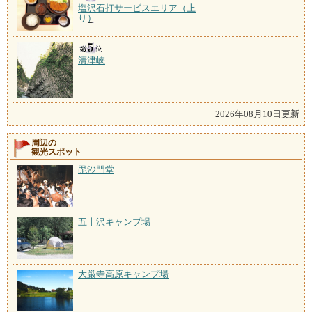
塩沢石打サービスエリア（上
り）
清津峡
2026年08月10日更新
周辺の
観光スポット
毘沙門堂
五十沢キャンプ場
大厳寺高原キャンプ場