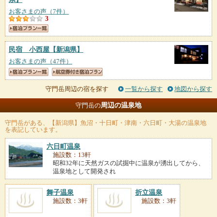
お客さまの声（7件）
3
民宿 小西屋
【新潟県】
お客さまの声（47件）
守門岳周辺の宿を探す
一覧から探す
地図から探す
周辺の温泉地
守門岳の
守門岳
がある、【新潟県】魚沼・十日町・津南・六日町・大湯の温泉地
を表記しています。
六日町温泉
施設数：13軒
昭和32年に天然ガスの試掘中に温泉が湧出してから、
温泉地として開発され
舞子温泉
折立温泉
施設数：3軒
施設数：3軒