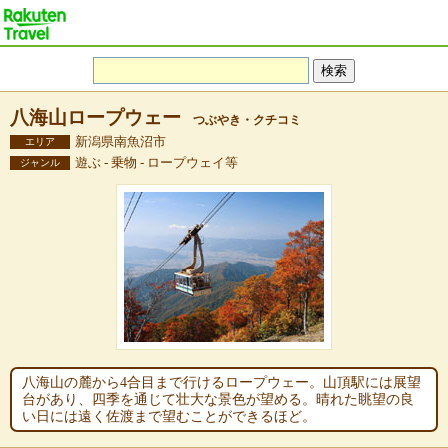
八海山ロープウェー
つぶやき・クチコミ
新潟県南魚沼市
エリア
遊ぶ - 乗物 - ロープウェイ等
ジャンル
八海山の麓から4合目まで行けるロープウェー。山頂駅には展望
台があり、四季を通じて壮大な景色が望める。晴れた眺望の良
い日には遠く佐渡まで望むことができるほど。