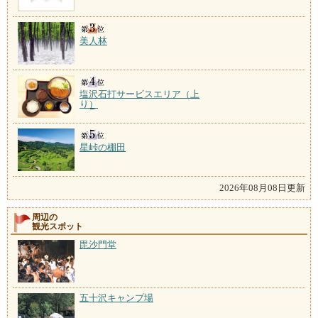
美人林
塩沢石打サービスエリア（上
り）
星峠の棚田
2026年08月08日更新
周辺の
観光スポット
毘沙門堂
五十沢キャンプ場