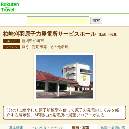
柏崎刈羽原子力発電所サービスホール
動画・写真
新潟県柏崎市
エリア
買う - 定期市等 - その他名所
ジャンル
5分の1に縮小した原子炉模型を使って原子力発電のしくみを紹
介する展示館。M5階には発電所の展望フロアーがある。
基本情報
つぶやき・クチコミ
動画・写真
地図・周辺の宿