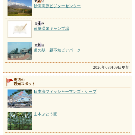
妙高高原ビジターセンター
蓮華温泉キャンプ場
道の駅 親不知ピアパーク
2026年08月09日更新
周辺の
観光スポット
日本海フィッシャーマンズ・ケープ
山本ぶどう園