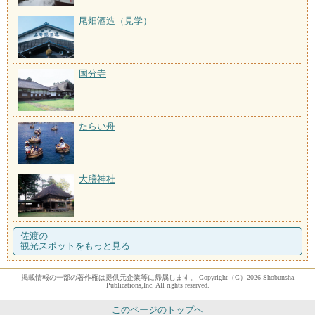
尾畑酒造（見学）
国分寺
たらい舟
大膳神社
佐渡の
観光スポットをもっと見る
掲載情報の一部の著作権は提供元企業等に帰属します。 Copyright（C）2026 Shobunsha
Publications,Inc. All rights reserved.
このページのトップへ