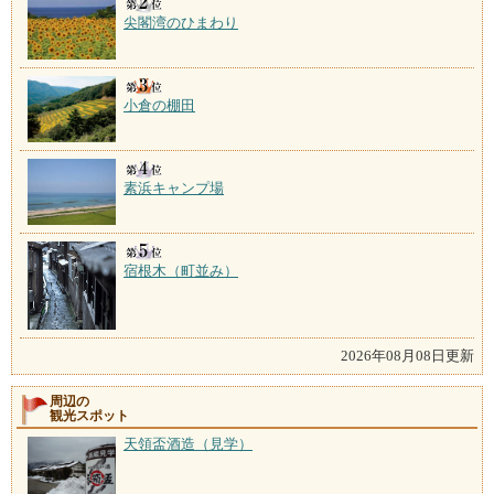
尖閣湾のひまわり
小倉の棚田
素浜キャンプ場
宿根木（町並み）
2026年08月08日更新
周辺の
観光スポット
天領盃酒造（見学）