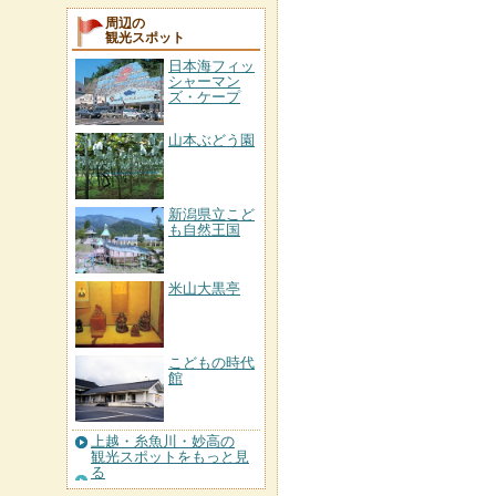
周辺の
観光スポット
日本海フィッ
シャーマン
ズ・ケープ
山本ぶどう園
新潟県立こど
も自然王国
米山大黒亭
こどもの時代
館
上越・糸魚川・妙高の
観光スポットをもっと見
る