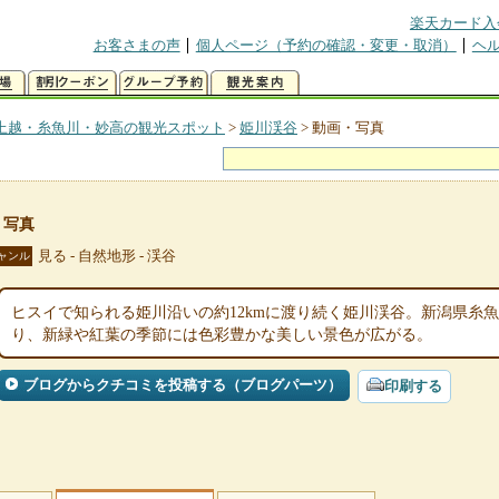
楽天カード入
お客さまの声
個人ページ（予約の確認・変更・取消）
ヘ
上越・糸魚川・妙高の観光スポット
>
姫川渓谷
>
動画・写真
・写真
見る - 自然地形 - 渓谷
ャンル
ヒスイで知られる姫川沿いの約12kmに渡り続く姫川渓谷。新潟県糸
り、新緑や紅葉の季節には色彩豊かな美しい景色が広がる。
ブログからクチコミを投稿する（ブログパーツ）
印刷する