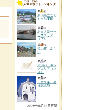
上越・妙高
人気スポットランキング
新潟県立こど
も自然王国
名立谷浜サー
ビスエリア
（下り）
道の駅 あら
い
大潟パーキン
グエリア（上
り）
日本スキー発
祥記念館
2026年08月07日更新