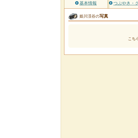
基本情報
つぶやき・
写真
姫川渓谷の
こち