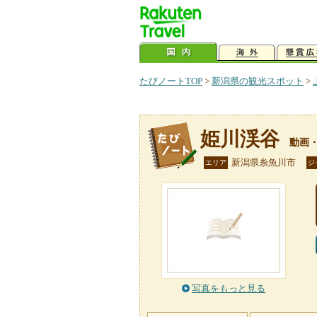
たびノートTOP
>
新潟県の観光スポット
>
姫川渓谷
動画
新潟県糸魚川市
エリア
ジ
写真をもっと見る