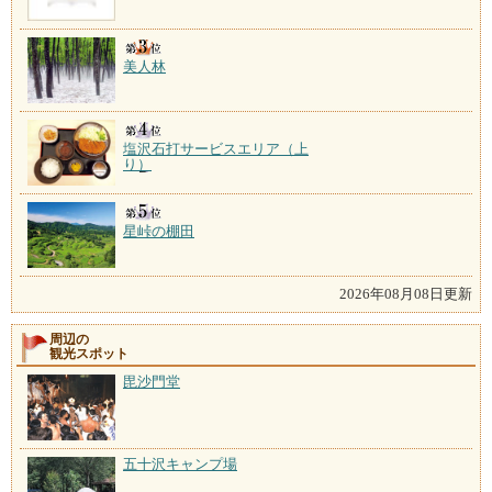
美人林
塩沢石打サービスエリア（上
り）
星峠の棚田
2026年08月08日更新
周辺の
観光スポット
毘沙門堂
五十沢キャンプ場