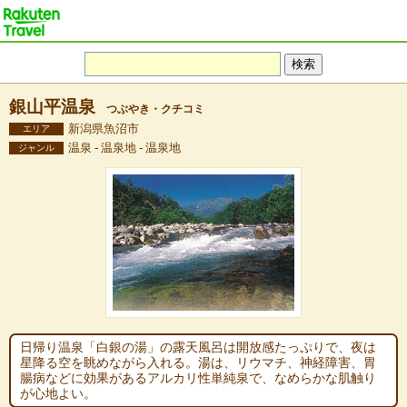
銀山平温泉
つぶやき・クチコミ
新潟県魚沼市
エリア
温泉 - 温泉地 - 温泉地
ジャンル
日帰り温泉「白銀の湯」の露天風呂は開放感たっぷりで、夜は
星降る空を眺めながら入れる。湯は、リウマチ、神経障害、胃
腸病などに効果があるアルカリ性単純泉で、なめらかな肌触り
が心地よい。