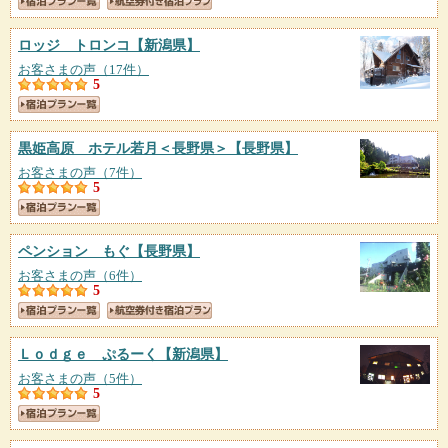
ロッジ トロンコ
【新潟県】
お客さまの声（17件）
5
黒姫高原 ホテル若月＜長野県＞
【長野県】
お客さまの声（7件）
5
ペンション もぐ
【長野県】
お客さまの声（6件）
5
Ｌｏｄｇｅ ぷるーく
【新潟県】
お客さまの声（5件）
5