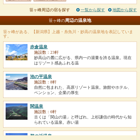
笹ヶ峰周辺の宿を探す
一覧から探す
地図から探す
周辺の温泉地
笹ヶ峰の
笹ヶ峰
がある、【新潟県】上越・糸魚川・妙高の温泉地を表記していま
す。
赤倉温泉
施設数：23軒
妙高山の麓に広がる、県内一の湯量を誇る温泉。現在
はリゾート感あふれる温
池の平温泉
施設数：8軒
自然に包まれた、高原リゾート温泉。旅館やホテル、
ペンション、企業の厚生
関温泉
施設数：6軒
古くは「関山の湯」と呼ばれ、上杉謙信の時代から知
られている温泉。赤い湯
鵜の浜温泉