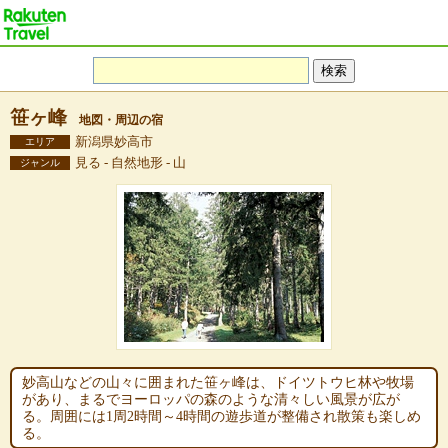
笹ヶ峰
地図・周辺の宿
新潟県妙高市
エリア
見る - 自然地形 - 山
ジャンル
妙高山などの山々に囲まれた笹ヶ峰は、ドイツトウヒ林や牧場
があり、まるでヨーロッパの森のような清々しい風景が広が
る。周囲には1周2時間～4時間の遊歩道が整備され散策も楽しめ
る。