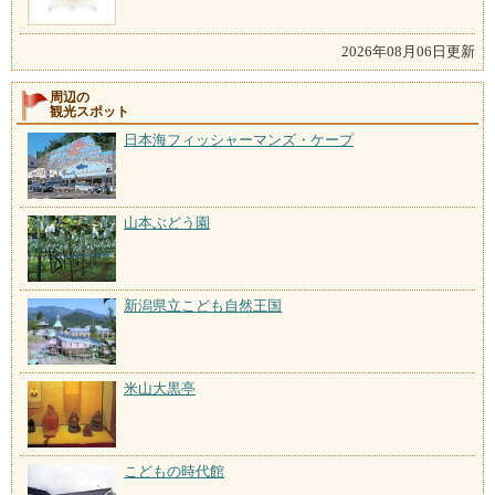
2026年08月06日更新
周辺の
観光スポット
日本海フィッシャーマンズ・ケープ
山本ぶどう園
新潟県立こども自然王国
米山大黒亭
こどもの時代館