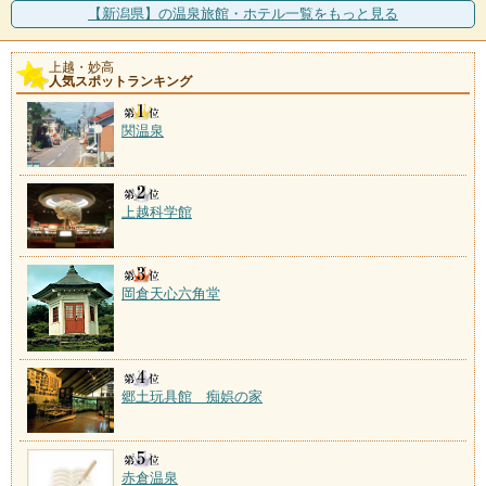
施設数：4軒
【新潟県】の温泉旅館・ホテル一覧をもっと見る
日本海を望む鵜の浜海岸沿いの温泉地。発祥は、昭和
32年に石油のボーリン
上越・妙高
人気スポットランキング
燕温泉
施設数：3軒
岩ツバメの群生地であったことから名付けられた温
関温泉
泉。古き良き街並みには硫
上越科学館
岡倉天心六角堂
郷土玩具館 痴娯の家
赤倉温泉