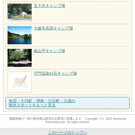
五十沢キャンプ場
大厳寺高原キャンプ場
銀山平キャンプ場
守門温泉白石キャンプ場
魚沼・十日町・津南・六日町・大湯の
観光スポットをもっと見る
掲載情報の一部の著作権は提供元企業等に帰属します。 Copyright（C）2026 Shobunsha
Publications,Inc. All rights reserved.
このページのトップへ