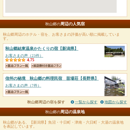
周辺の人気宿
秋山郷の
秋山郷
周辺のホテル・宿を、お客さまの評価が高い順に掲載していま
す。
秋山郷結東温泉かたくりの宿
【新潟県】
お客さまの声（23件）
4.75
信州の秘境 秋山郷の料理民宿 苗場荘
【長野県】
お客さまの声（7件）
秋山郷周辺の宿を探す
一覧から探す
地図から探す
周辺の温泉地
秋山郷の
秋山郷
がある、【新潟県】魚沼・十日町・津南・六日町・大湯の温泉地
を表記しています。