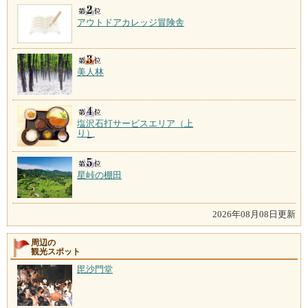
アウトドアカレッジ冒険舎
美人林
塩沢石打サービスエリア（上
り）
星峠の棚田
2026年08月08日更新
周辺の
観光スポット
毘沙門堂