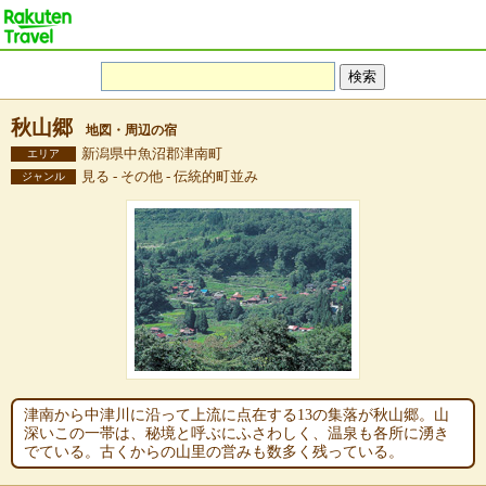
秋山郷
地図・周辺の宿
新潟県中魚沼郡津南町
エリア
見る - その他 - 伝統的町並み
ジャンル
津南から中津川に沿って上流に点在する13の集落が秋山郷。山
深いこの一帯は、秘境と呼ぶにふさわしく、温泉も各所に湧き
でている。古くからの山里の営みも数多く残っている。