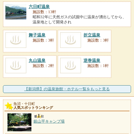
六日町温泉
施設数：13軒
昭和32年に天然ガスの試掘中に温泉が湧出してから、
温泉地として開発され
舞子温泉
折立温泉
施設数：3軒
施設数：3軒
丸山温泉
逆巻温泉
施設数：2軒
施設数：1軒
【新潟県】の温泉旅館・ホテル一覧をもっと見る
魚沼・十日町
人気スポットランキング
銀山平キャンプ場