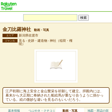
金刀比羅神社
動画・写真
新潟県佐渡市
エリア
見る - 史跡・建造物 - 神社（稲荷・権
ジャンル
現）
江戸初期に海上安全と金山繁栄を祈願して建立。拝殿内には、
幕末から大正期に奉納された船絵馬が重なり合うように掛かっ
ている。絵の微妙な違いを見るのもいいだろう。
基本情報
つぶやき・クチコミ
動画・写真
地図・周辺の宿