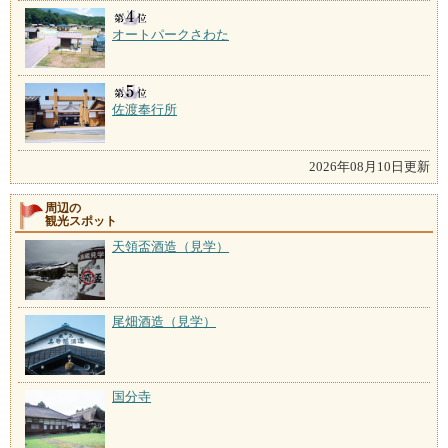
オートパークさわた
佐渡奉行所
2026年08月10日更新
周辺の
観光スポット
天領盃酒造（見学）
尾畑酒造（見学）
国分寺